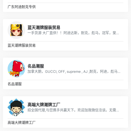
广东阿迪耐克专供
蓝天潮牌服装贸易
一手货源 大厂直供！！阿迪达斯，耐克，彪马，冠军，斐乐，boy，aape ，supreme ，MLB，vans ，off ，Gucci ，LV，Dior ，ck ，巴宝莉，巴黎世家，香奈儿，阿玛尼，芬迪，福神，高田贤三虎头，斯图西，匡威，克罗心，北面，汤姆布朗，纪梵希，乔丹，李宁，安德玛，等各品牌高版爆款潮服，包包，项链，戒指，香水，口红，帽，皮带，手表，耳机，配饰，等奢侈品牌！ 主供：淘宝，天猫，实体店放货，外贸订单，微商代理，档口批发，工厂订单，大量爆款，常年供货！
蓝天潮牌服装贸易
名品潮服
加拿大鹅，GUCCI, OFF, supreme , AJ ,耐克，阿迪，彪马，匡威，北面, 福神等各类潮牌包包 服装，支持免费一件代发，每日新款实拍上新。退换无忧！！！
名品潮服
高端大牌潮牌工厂
招全国代理,与您携手共赢天下。欢迎加我微信洽谈。无需代理费，一手货源，支持全国一件代发,真实有效. 主营：各大主流潮牌，奢侈品，包厢，项链配饰，远动品牌
高端大牌潮牌工厂