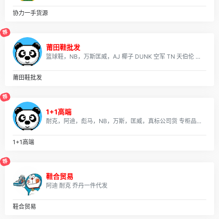
08月01日，星期六，在这里每天60秒读懂世界！
每天60秒
2026-08-01
协力一手货源
07月31日，星期五，在这里每天60秒读懂世界！
荐
每天60秒
2026-07-31
莆田鞋批发
07月29日，星期三，在这里每天60秒读懂世界！
篮球鞋，NB，万斯匡威，AJ 椰子 DUNK 空军 TN 天伯伦 足球鞋 气垫鞋 所有鞋款可拿图询价，真标公司货 专柜品质 实体店合作，档口现货，批发、淘宝、外贸、微商 、等各种平台，诚招代理、免费一件代发~欢迎实力代理加盟合作！无忧退换货，收到有质量问题 我们承担来回运费！
每天60秒
2026-07-29
07月28日，星期二，在这里每天60秒读懂世界！
莆田鞋批发
每天60秒
2026-07-28
荐
07月27日，星期一，在这里每天60秒读懂世界！
1+1高端
每天60秒
2026-07-27
耐克，阿迪，彪马，NB，万斯，匡威，真标公司货 专柜品质 实体店合作，档口现货，批发、淘宝、外贸、微商 、等各种平台，诚招代理、免费一件代发~欢迎实力代理加盟合作！
07月26日，星期天，在这里每天60秒读懂世界！
每天60秒
2026-07-26
1+1高端
07月25日，星期六，在这里每天60秒读懂世界！
荐
每天60秒
2026-07-25
鞋合贸易
07月24日，星期五，在这里每天60秒读懂世界！
阿迪 耐克 乔丹一件代发
每天60秒
2026-07-24
07月23日，星期四，在这里每天60秒读懂世界！
鞋合贸易
每天60秒
2026-07-23