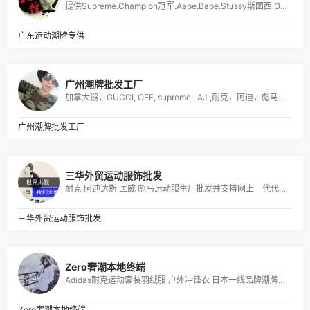
提供Supreme.Champion冠军.Aape.Bape.Stussy斯图西.OFF-White.ASSC.阿迪Adidasi、耐克Nike、彪马Puma、Evisu福神、BOY、Dickies、Guccy古弛、Fila斐乐、川久保玲、巴黎世家、Kenzo、LV等等潮牌品牌服装。
广东运动潮牌专供
广州潮牌批发工厂
加拿大鹅，GUCCI, OFF, supreme , AJ ,耐克，阿迪，彪马，匡威，北面, 福神等各类潮牌包包 服装，支持免费一件代发，每日新款实拍上新。退换无忧！！！
广州潮牌批发工厂
三华外贸运动服饰批发
耐克 阿迪达斯 匡威 彪马运动服生厂批发并支持网上一代代发! 阿迪达斯三叶草,耐克新款卫衣，T恤，套装，休闲运动裤等生产批发、 主要有：Nike耐克、Adidas阿迪达斯、Converse匡威、 Puma彪马等运动服、T恤、卫衣、休闲外套
三华外贸运动服饰批发
Zero奢潮本地终端
Adidas耐克运动套装羽绒服 户外冲锋衣 日本一线品牌潮牌，安德玛，彪马PUMA，Evisu福神，乔丹，supreme巴黎世家vans FILA各类品牌服装
Zero奢潮本地终端