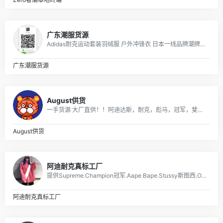
广东潮服货源
Adidas耐克运动套装羽绒服 户外冲锋衣 日本一线品牌潮牌，安德玛，彪马PUMA，Evisu福神，乔丹，supreme巴黎世家vans FILA各类品牌服装
广东潮服货源
August供货
一手货源 大厂直供！！阿迪达斯，耐克，彪马，冠军，斐乐，boy，aape ，supreme ，MLB，vans ，off ，Gucci ，LV，Dior ，ck ，巴宝莉，巴黎世家，香奈儿，阿玛尼，芬迪，福神，高田贤三虎头，斯图西，匡威，克罗心，北面，汤姆布朗，纪梵希，乔丹，李宁，安德玛，等各品牌高版爆款潮服，包包，项链，戒指，香水，口红，帽，皮带，手表，耳机，配饰，等奢侈品牌！ 主供：淘宝，天猫，实体店放货，外贸订单，微商代理，档口批发，工厂订单，大量爆款，常年供货！
August供货
阿迪耐克真标工厂
提供Supreme.Champion冠军.Aape.Bape.Stussy斯图西.OFF-White.ASSC.阿迪Adidasi、耐克Nike、彪马Puma、Evisu福神、BOY、Dickies、Guccy古弛、Fila斐乐、川久保玲、巴黎世家、Kenzo、LV等等潮牌品牌服装。
阿迪耐克真标工厂