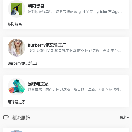
朝阳贸易
复刻顶级原单原厂皮具宝格丽bvlgari 圣罗兰ysldior 古奇gucci lv 迪奥dior chanel 原版进口牛皮 意大利 女包 男包
朝阳贸易
Burberry范思哲工厂
【CL UGG LV GUCC 托里伯奇 耐克 阿迪达斯】等 鞋类 包包 手表 等各类贸易批发 本季主打：CL男女鞋 UGG雪地靴
Burberry范思哲工厂
足球鞋之家
巴黎世家丶耐克、阿迪达斯、新百伦、匡威、万斯丶篮球鞋、耐克空军阿迪贝克特史密斯新百伦等 一站式购齐 支持一件代发
足球鞋之家
潮流服饰
更多+