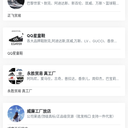
巴黎世家丶耐克、阿迪达斯、新百伦、匡威、万斯丶篮球鞋、耐克空军阿迪贝克特史密斯新百伦等 一站式购齐 支持一件代发
正飞贸易
QQ星童鞋
各大品牌鞋耐克,阿迪达斯,匡威,万斯、LV 、GUCCI、香奈儿等包包 、皮带、帽子
QQ星童鞋
永胜贸易 真工厂
阿玛尼，爱马仕，古奇，普拉达，香奈儿，周仰杰，巴宝莉，朱塞佩·萨诺第 (Giuseppe Zanotti)等国际品牌男女潮鞋；品质保证，货源稳定，专业代发
永胜贸易 真工厂
威廉工厂放店
公司渠道/顶级真标/正品级货源（批发档口 支持一件代发）