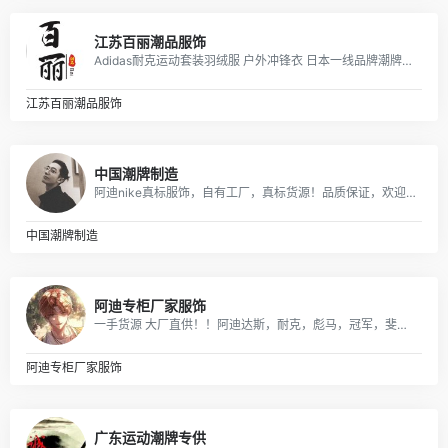
江苏百丽潮品服饰
Adidas耐克运动套装羽绒服 户外冲锋衣 日本一线品牌潮牌，安德玛，彪马PUMA，Evisu福神，乔丹，supreme巴黎世家vans FILA各类品牌服装
江苏百丽潮品服饰
中国潮牌制造
阿迪nike真标服饰，自有工厂，真标货源！品质保证，欢迎批发或者来样定做，实体天猫首选！支持一件代发，欢迎批发拿货来样定做，真标一手货源。实体网店进货首选，专柜比一比出货 只做一比一的！！！
中国潮牌制造
阿迪专柜厂家服饰
一手货源 大厂直供！！阿迪达斯，耐克，彪马，冠军，斐乐，boy，aape ，supreme ，MLB，vans ，off ，Gucci ，LV，Dior ，ck ，巴宝莉，巴黎世家，香奈儿，阿玛尼，芬迪，福神，高田贤三虎头，斯图西，匡威，克罗心，北面，汤姆布朗，纪梵希，乔丹，李宁，安德玛，等各品牌高版爆款潮服，包包，项链，戒指，香水，口红，帽，皮带，手表，耳机，配饰，等奢侈品牌！ 主供：淘宝，天猫，实体店放货，外贸订单，微商代理，档口批发，工厂订单，大量爆款，常年供货！
阿迪专柜厂家服饰
广东运动潮牌专供