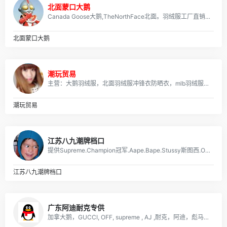
北面蒙口大鹅
Canada Goose大鹅,TheNorthFace北面。羽绒服工厂直销,专注高端，终端供货，可来图定做加工,支持国内外一件代发,支持无理由退换货,全部现货供应，免费送货上门。
北面蒙口大鹅
潮玩贸易
主营：大鹅羽绒服，北面羽绒服冲锋衣防晒衣，mlb羽绒服，剪刀羽绒服，阿迪 耐克 各类球鞋 运动鞋等
潮玩贸易
江苏八九潮牌档口
提供Supreme.Champion冠军.Aape.Bape.Stussy斯图西.OFF-White.ASSC.阿迪Adidasi、耐克Nike、彪马Puma、Evisu福神、BOY、Dickies、Guccy古弛、Fila斐乐、川久保玲、巴黎世家、Kenzo、LV等等潮牌品牌服装。
江苏八九潮牌档口
广东阿迪耐克专供
加拿大鹅，GUCCI, OFF, supreme , AJ ,耐克，阿迪，彪马，匡威，北面, 福神等各类潮牌包包 服装，支持免费一件代发，每日新款实拍上新。退换无忧！！！